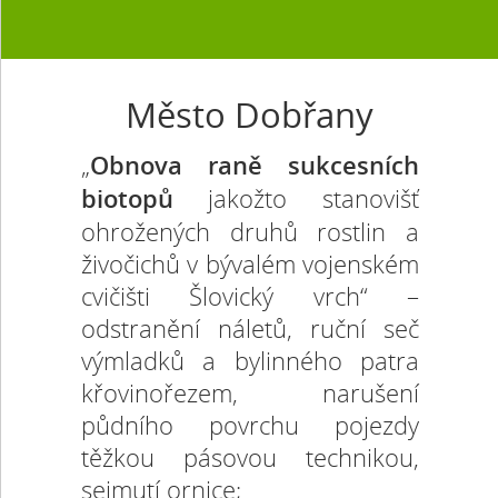
Město Dobřany
„
Obnova raně sukcesních
biotopů
jakožto stanovišť
ohrožených druhů rostlin a
živočichů v bývalém vojenském
cvičišti Šlovický vrch“ –
odstranění náletů, ruční seč
výmladků a bylinného patra
křovinořezem, narušení
půdního povrchu pojezdy
těžkou pásovou technikou,
sejmutí ornice;