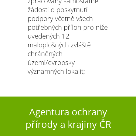
zpracovány samostatné
žádosti o poskytnutí
podpory včetně všech
potřebných příloh pro níže
uvedených 12
maloplošných zvláště
chráněných
území/evropsky
významných lokalit;
Agentura ochrany
přírody a krajiny ČR